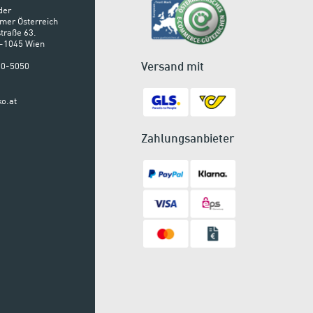
der
mer Österreich
traße 63.
A-1045 Wien
Versand mit
900-5050
o.at
Zahlungsanbieter