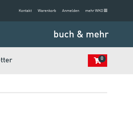
Kontakt
Warenkorb
Anmelden
mehr WKO
buch & mehr
0
tter