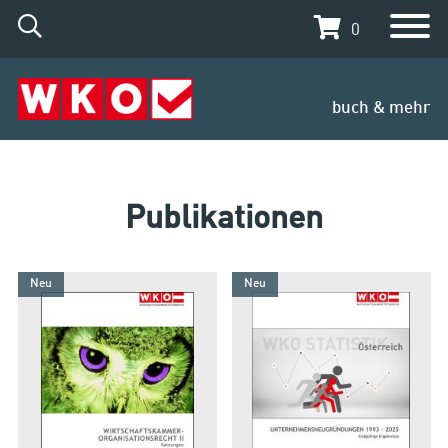
0
buch & mehr
Publikationen
Neu
Neu