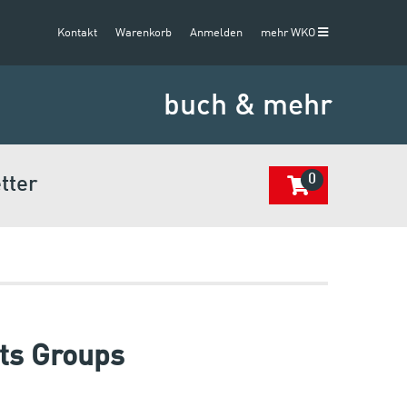
Kontakt
Warenkorb
Anmelden
mehr WKO
buch & mehr
0
tter
ts Groups