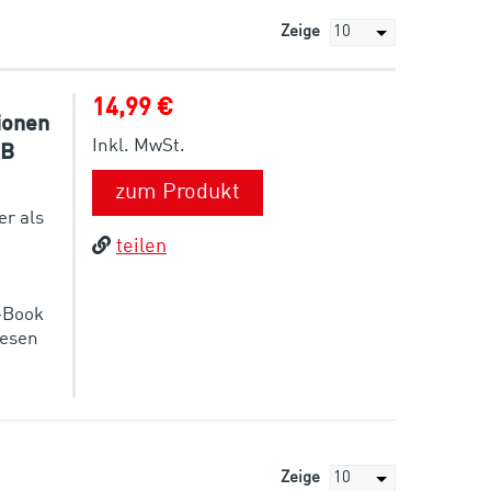
Zeige
14,99 €
ionen
Inkl. MwSt.
UB
zum Produkt
er als
teilen
E-Book
lesen
Zeige