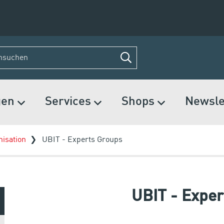
gen
Services
Shops
Newsle
isation
UBIT - Experts Groups
UBIT - Exper