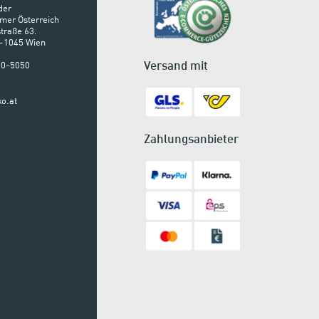
der
mer Österreich
traße 63.
A-1045 Wien
Versand mit
900-5050
o.at
Zahlungsanbieter