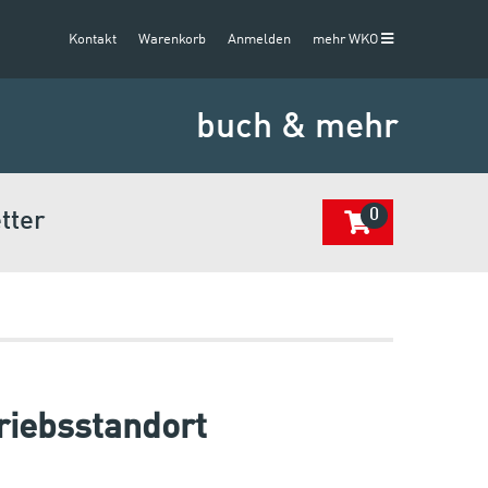
Kontakt
Warenkorb
Anmelden
mehr WKO
buch & mehr
0
tter
riebsstandort