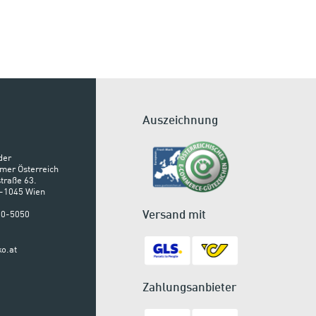
Auszeichnung
der
mer Österreich
traße 63.
A-1045 Wien
Versand mit
900-5050
o.at
Zahlungsanbieter