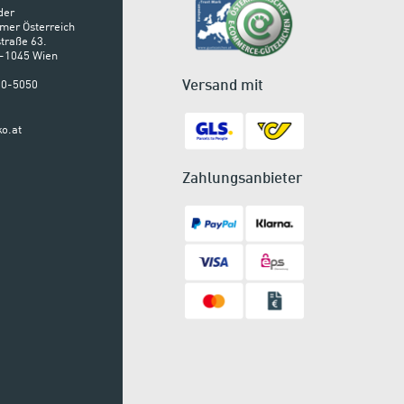
der
mer Österreich
traße 63.
A-1045 Wien
Versand mit
900-5050
o.at
Zahlungsanbieter