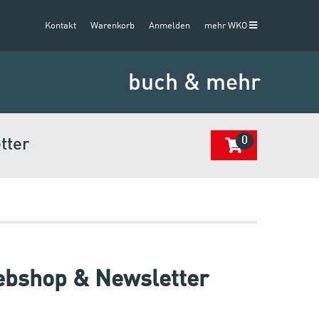
Kontakt
Warenkorb
Anmelden
mehr WKO
buch & mehr
0
tter
ebshop & Newsletter