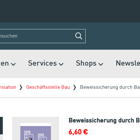
gen
Services
Shops
Newsle
isation
Geschäftsstelle Bau
Beweissicherung durch Ba
Beweissicherung durch 
6,60 €