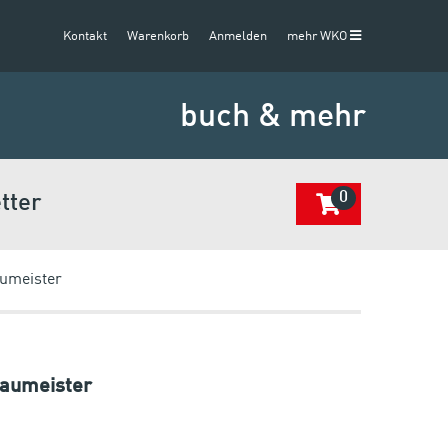
Kontakt
Warenkorb
Anmelden
mehr WKO
buch & mehr
0
tter
umeister
Baumeister