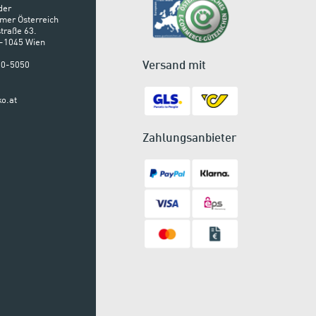
der
mer Österreich
traße 63.
A-1045 Wien
Versand mit
900-5050
o.at
Zahlungsanbieter