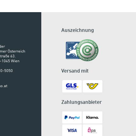
Auszeichnung
der
mer Österreich
traße 63.
A-1045 Wien
Versand mit
900-5050
o.at
Zahlungsanbieter