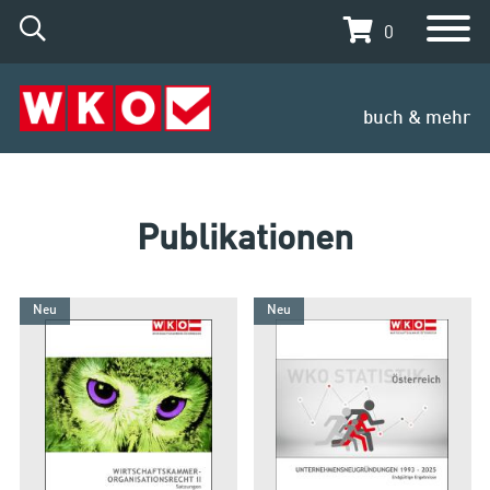
0
buch & mehr
Publikationen
Neu
Neu