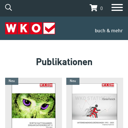
0
buch & mehr
Publikationen
Neu
Neu