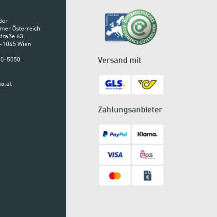
der
mer Österreich
traße 63.
A-1045 Wien
Versand mit
900-5050
o.at
Zahlungsanbieter