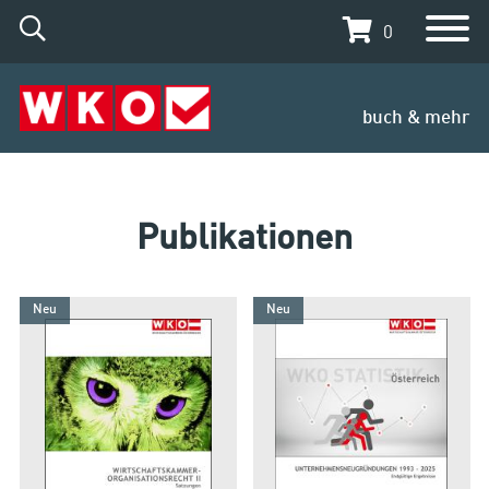
0
buch & mehr
Publikationen
Neu
Neu